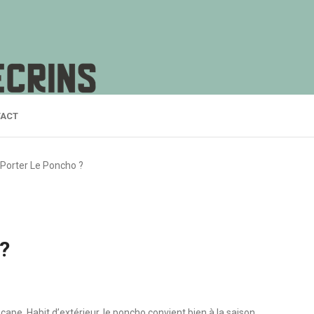
ACT
Porter Le Poncho ?
?
ape. Habit d’extérieur, le poncho convient bien à la saison