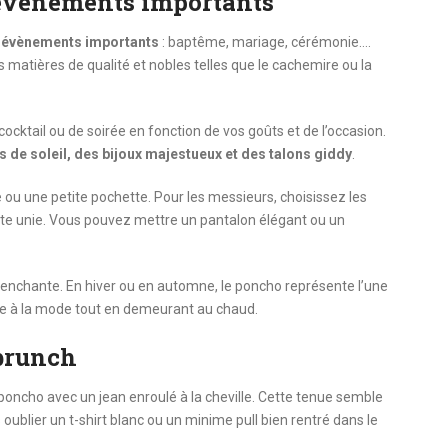
 évènements importants
 évènements importants
: baptême, mariage, cérémonie….
atières de qualité et nobles telles que le cachemire ou la
ktail ou de soirée en fonction de vos goûts et de l’occasion.
s de soleil, des bijoux majestueux et des talons giddy
.
ou une petite pochette. Pour les messieurs, choisissez les
nte unie. Vous pouvez mettre un pantalon élégant ou un
enchante. En hiver ou en automne, le poncho représente l’une
tre à la mode tout en demeurant au chaud.
 brunch
 poncho avec un jean enroulé à la cheville. Cette tenue semble
blier un t-shirt blanc ou un minime pull bien rentré dans le