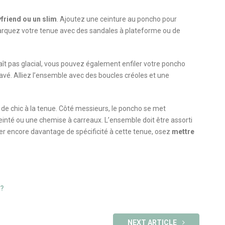
friend ou un slim
. Ajoutez une ceinture au poncho pour
 Marquez votre tenue avec des sandales à plateforme ou de
araît pas glacial, vous pouvez également enfiler votre poncho
lavé. Alliez l’ensemble avec des boucles créoles et une
e chic à la tenue. Côté messieurs, le poncho se met
einté ou une chemise à carreaux. L’ensemble doit être assorti
ner encore davantage de spécificité à cette tenue, osez
mettre
 ?
NEXT ARTICLE