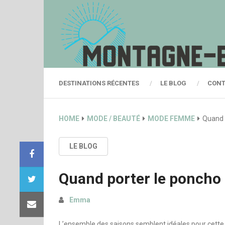
DESTINATIONS RÉCENTES
LE BLOG
CONT
HOME
MODE / BEAUTÉ
MODE FEMME
Quand 
LE BLOG
Quand porter le poncho 
Emma
L’ensemble des saisons semblent idéales pour cette c