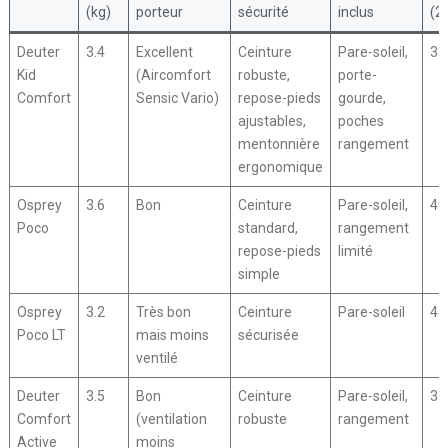
(kg)
porteur
sécurité
inclus
(2
Deuter
3.4
Excellent
Ceinture
Pare-soleil,
38
Kid
(Aircomfort
robuste,
porte-
Comfort
Sensic Vario)
repose-pieds
gourde,
ajustables,
poches
mentonnière
rangement
ergonomique
Osprey
3.6
Bon
Ceinture
Pare-soleil,
40
Poco
standard,
rangement
repose-pieds
limité
simple
Osprey
3.2
Très bon
Ceinture
Pare-soleil
45
Poco LT
mais moins
sécurisée
ventilé
Deuter
3.5
Bon
Ceinture
Pare-soleil,
35
Comfort
(ventilation
robuste
rangement
Active
moins