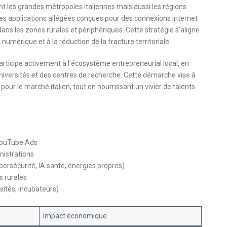
t les grandes métropoles italiennes mais aussi les régions
des applications allégées conçues pour des connexions Internet
dans les zones rurales et périphériques. Cette stratégie s’aligne
umérique et à la réduction de la fracture territoriale.
 participe activement à l’écosystème entrepreneurial local, en
niversités et des centres de recherche. Cette démarche vise à
ur le marché italien, tout en nourrissant un vivier de talents
t YouTube Ads
nistrations
ersécurité, IA santé, énergies propres)
s rurales
sités, incubateurs)
Impact économique