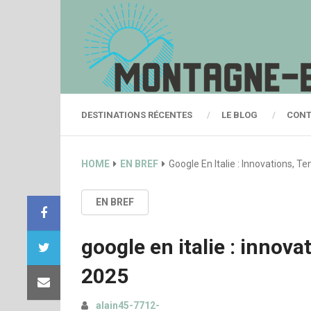
DESTINATIONS RÉCENTES
LE BLOG
CONT
HOME
EN BREF
Google En Italie : Innovations, 
EN BREF
google en italie : innov
2025
alain45-7712-