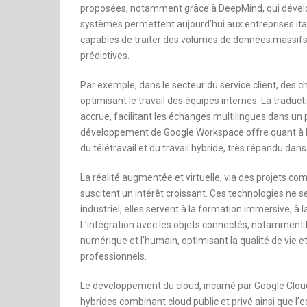
proposées, notamment grâce à DeepMind, qui dévelo
systèmes permettent aujourd’hui aux entreprises ital
capables de traiter des volumes de données massif
prédictives.
Par exemple, dans le secteur du service client, des ch
optimisant le travail des équipes internes. La tradu
accrue, facilitant les échanges multilingues dans un pa
développement de Google Workspace offre quant à lu
du télétravail et du travail hybride, très répandu dans
La réalité augmentée et virtuelle, via des projets 
suscitent un intérêt croissant. Ces technologies ne s
industriel, elles servent à la formation immersive, à 
L’intégration avec les objets connectés, notamment Ne
numérique et l’humain, optimisant la qualité de vie
professionnels.
Le développement du cloud, incarné par Google Cloud, 
hybrides combinant cloud public et privé ainsi que l’