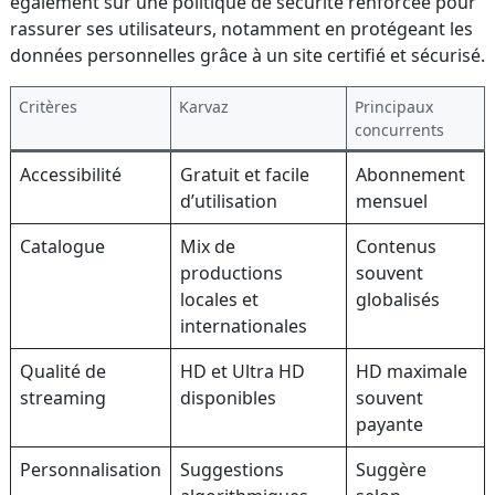
également sur une politique de sécurité renforcée pour
rassurer ses utilisateurs, notamment en protégeant les
données personnelles grâce à un site certifié et sécurisé.
Critères
Karvaz
Principaux
concurrents
Accessibilité
Gratuit et facile
Abonnement
d’utilisation
mensuel
Catalogue
Mix de
Contenus
productions
souvent
locales et
globalisés
internationales
Qualité de
HD et Ultra HD
HD maximale
streaming
disponibles
souvent
payante
Personnalisation
Suggestions
Suggère