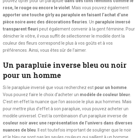
pouvez opter pour un parapluie
dans des tons féminins comme le
rose, le rouge ou encore le violet
. Mais vous pouvez également
apporter une touche girly au parapluie en faisant l’achat d’une
pièce noire avec des décorations fleuries
. Un
parapluie inversé
transparent fleuri
peut également convenir à la gent féminine. Pour
dénicher le vôtre, il vous suffit de sélectionner le modèle dont la
couleur des fleurs correspond le plus à vos goûts et à vos
préférences. Ainsi, vous êtes sûr de l’aimer.
Un parapluie inverse bleu ou noir
pour un homme
Si le parapluie inversé que vous recherchez est
pour un homme
.
Vous pouvez faire le choix d’acheter un
modèle de couleur bleu
e.
C’est en effet la nuance que l’on associe le plus aux hommes. Mais
pour mettre plus d’effet à son parapluie, vous pouvez acheter un
modèle universel. C’est la combinaison d’un parapluie inverse de
couleur noir avec une représentation de l’univers dans diverses
nuances de bleu
. Il est toutefois important de souligner que le noir
et le bleu ne sont pas les seules couleurs qui saillent à un homme.