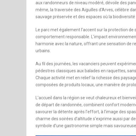
aux randonneurs de niveau modéré, dévoile des panora
même, la traversée des Aiguilles d’Arves, célèbre d
sauvage préservée et des espaces où la biodiversité e
Le parc met également l’accent sur la protection de s
comportement responsable. L’impact environnemental
harmonie avec la nature, offrant une sensation de r
urbains.
Au fil des journées, les vacanciers peuvent expérim
pédestres classiques aux balades en raquettes, sans o
Chaque activité met en relief la richesse des paysa
composées de produits locaux, une manière de prolo
L’accueil dans la région se veut chaleureux et bienve
de départ de randonnée, combinent confort modern
savourer la détente après l’effort, à l’image des spa
charme des soirées d’altitude s’exprime aussi par d
symbole d’une gastronomie simple mais savoureuse, i