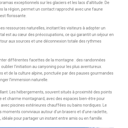
mas exceptionnels sur les glaciers et les lacs d’altitude. De
ans la région, permet un contact rapproché avec une faune
st florissante.
es ressources naturelles, incitant les visiteurs à adopter un
 est au cœur des préoccupations, ce qui garantit un séjour en
etour aux sources et une déconnexion totale des rythmes
enter différentes facettes de la montagne : des randonnées
ublier l’initiation au canyoning pour les plus aventureux.
ges et de la culture alpine, ponctuée par des pauses gourmandes
nger l’immersion naturelle.
illant. Les hébergements, souvent situés à proximité des points
e et charme montagnard, avec des espaces bien-être pour
s avec piscines extérieures chauffées ou bains nordiques. Le
es moments conviviaux autour d’un brasero et d’une raclette,
déale pour partager un instant entre amis ou en famille.