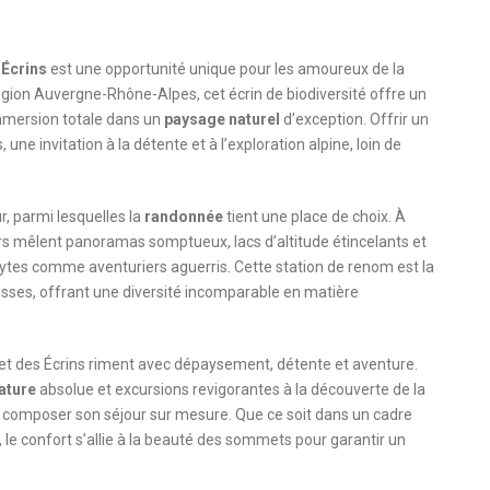
x
Écrins
est une opportunité unique pour les amoureux de la
égion Auvergne-Rhône-Alpes, cet écrin de biodiversité offre un
mmersion totale dans un
paysage naturel
d’exception. Offrir un
une invitation à la détente et à l’exploration alpine, loin de
r, parmi lesquelles la
randonnée
tient une place de choix. À
tiers mêlent panoramas somptueux, lacs d’altitude étincelants et
ytes comme aventuriers aguerris. Cette station de renom est la
usses, offrant une diversité incomparable en matière
 et des Écrins riment avec dépaysement, détente et aventure.
ature
absolue et excursions revigorantes à la découverte de la
ra composer son séjour sur mesure. Que ce soit dans un cadre
le confort s’allie à la beauté des sommets pour garantir un