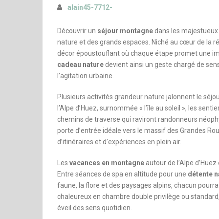
alain45-7712-
Découvrir un
séjour montagne
dans les majestueu
nature et des grands espaces. Niché au cœur de la r
décor époustouflant où chaque étape promet une i
cadeau nature
devient ainsi un geste chargé de sens, 
l’agitation urbaine.
Plusieurs activités grandeur nature jalonnent le séjou
l’Alpe d’Huez, surnommée « l’île au soleil », les sen
chemins de traverse qui raviront randonneurs néoph
porte d’entrée idéale vers le massif des Grandes Ro
d’itinéraires et d’expériences en plein air.
Les
vacances en montagne
autour de l’Alpe d’Huez
Entre séances de spa en altitude pour une
détente n
faune, la flore et des paysages alpins, chacun pour
chaleureux en chambre double privilège ou standard, 
éveil des sens quotidien.