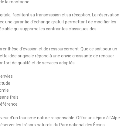
r de la montagne.
itale, facilitant sa transmission et sa réception. La réservation
vec une garantie d’échange gratuit permettant de modifier les
réciable qui supprime les contraintes classiques des
parenthèse d’évasion et de ressourcement. Que ce soit pour un
 cette idée originale répond à une envie croissante de renouer
onfort de qualité et de services adaptés.
 envies
titude
nomie
sans frais
référence
eur d’un tourisme nature responsable. Offrir un séjour à l’Alpe
éserver les trésors naturels du Parc national des Écrins.