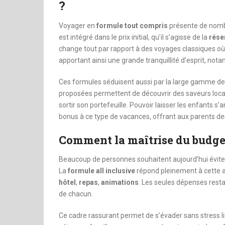
?
Voyager en
formule tout compris
présente de nombr
est intégré dans le prix initial, qu’il s’agisse de la
rése
change tout par rapport à des voyages classiques où
apportant ainsi une grande tranquillité d’esprit, not
Ces formules séduisent aussi par la large gamme de 
proposées permettent de découvrir des saveurs locale
sortir son portefeuille. Pouvoir laisser les enfants s
bonus à ce type de vacances, offrant aux parents 
Comment la maîtrise du budget 
Beaucoup de personnes souhaitent aujourd’hui éviter
La
formule all inclusive
répond pleinement à cette at
hôtel
,
repas
,
animations
. Les seules dépenses resta
de chacun.
Ce cadre rassurant permet de s’évader sans stress li