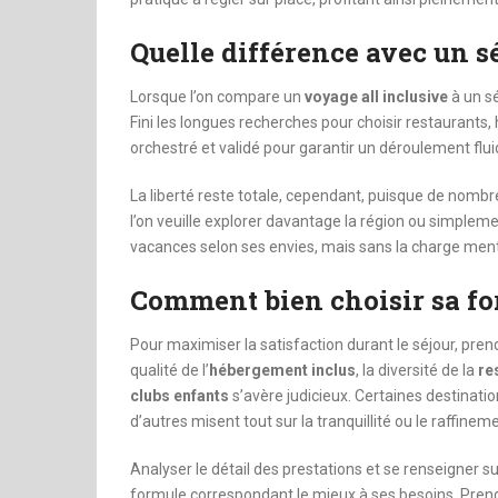
Quelle différence avec un sé
Lorsque l’on compare un
voyage all inclusive
à un sé
Fini les longues recherches pour choisir restaurants,
orchestré et validé pour garantir un déroulement fluid
La liberté reste totale, cependant, puisque de nom
l’on veuille explorer davantage la région ou simpleme
vacances selon ses envies, mais sans la charge mental
Comment bien choisir sa fo
Pour maximiser la satisfaction durant le séjour, prend
qualité de l’
hébergement inclus
, la diversité de la
re
clubs enfants
s’avère judicieux. Certaines destinatio
d’autres misent tout sur la tranquillité ou le raffine
Analyser le détail des prestations et se renseigner s
formule correspondant le mieux à ses besoins. Pren