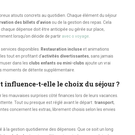
eux atouts concrets au quotidien. Chaque élément du séjour
rvation des billets d’avion
ou de la gestion des repas. Cela
 chaque dépense doit être anticipée ou gérée sur place,
amment lorsqu’on décide de partir
avec o voyage
.
services disponibles.
Restauration incluse
et animations
s tout en profitant d’
activités divertissantes
, sans jamais
’amuser dans les
clubs enfants ou mini-clubs
ajoute un vrai
des moments de détente supplémentaire.
influence-t-elle le choix du séjour ?
 les mauvaises surprises côté finances lors de leurs vacances.
tente. Tout ou presque est réglé avant le départ :
transport
,
ntes concernent les extras, librement choisis selon les envies
é à la gestion quotidienne des dépenses. Que ce soit un long