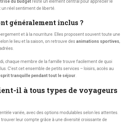
trise du budget
reste un élément central pour apprécier le
un réel sentiment de liberté.
sont généralement inclus ?
bergement et à la nourriture. Elles proposent souvent toute une
Selon le lieu et la saison, on retrouve des
animations sportives
,
cadrées.
di, chaque membre de la famille trouve facilement de quoi
us. C’est cet ensemble de petits services – loisirs, accès au
sprit tranquille pendant tout le séjour
.
ient-il à tous types de voyageurs
entèle variée, avec des options modulables selon les attentes.
 trouver leur compte grâce à une diversité croissante de